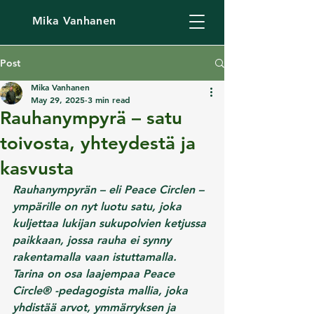
Mika Vanhanen
Post
Mika Vanhanen
May 29, 2025
3 min read
Rauhanympyrä – satu
toivosta, yhteydestä ja
kasvusta
Rauhanympyrän – eli Peace Circlen – 
ympärille on nyt luotu satu, joka 
kuljettaa lukijan sukupolvien ketjussa 
paikkaan, jossa rauha ei synny 
rakentamalla vaan istuttamalla.
Tarina on osa laajempaa Peace 
Circle® -pedagogista mallia, joka 
yhdistää arvot, ymmärryksen ja 