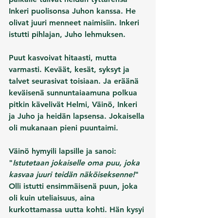
Inkeri puolisonsa Juhon kanssa. He 
olivat juuri menneet naimisiin. Inkeri 
istutti pihlajan, Juho lehmuksen.
Puut kasvoivat hitaasti, mutta 
varmasti. Keväät, kesät, syksyt ja 
talvet seurasivat toisiaan. Ja eräänä 
keväisenä sunnuntaiaamuna polkua 
pitkin kävelivät Helmi, Väinö, Inkeri 
ja Juho ja heidän lapsensa. Jokaisella 
oli mukanaan pieni puuntaimi.
Väinö hymyili lapsille ja sanoi: 
"
Istutetaan jokaiselle oma puu, joka 
kasvaa juuri teidän näköiseksenne!
" 
Olli istutti ensimmäisenä puun, joka 
oli kuin uteliaisuus, aina 
kurkottamassa uutta kohti. Hän kysyi 