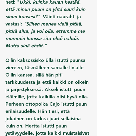
heti: "
Ukki, kuinka kauan kestää, 
että minun puuni on yhtä suuri kuin 
sinun kuusesi?"
  Väinö naurahti ja 
vastasi: 
"Siihen menee vielä pitkä, 
pitkä aika, ja voi olla, ettemme me 
mummin kanssa sitä ehdi nähdä. 
Mutta sinä ehdit."
Ollin kaksossisko Ella istutti puunsa 
viereen, täsmälleen samalle linjalle 
Ollin kanssa, sillä hän piti 
tarkkuudesta ja että kaikki on oikein 
ja järjestyksessä. Akseli istutti puun 
eläimille, jotta kaikilla olisi hyvä olla. 
Perheen ottopoika Cajo istutti puun 
erilaisuudelle. Hän tiesi, että 
jokainen on tärkeä juuri sellaisina 
kuin on. Hertta istutti puun 
ystävyydelle, jotta kaikki muistaisivat 