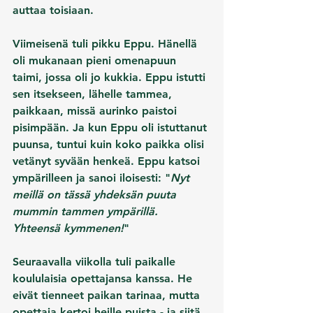
auttaa toisiaan.
Viimeisenä tuli pikku Eppu. Hänellä 
oli mukanaan pieni omenapuun 
taimi, jossa oli jo kukkia. Eppu istutti 
sen itsekseen, lähelle tammea, 
paikkaan, missä aurinko paistoi 
pisimpään. Ja kun Eppu oli istuttanut 
puunsa, tuntui kuin koko paikka olisi 
vetänyt syvään henkeä. Eppu katsoi 
ympärilleen ja sanoi iloisesti: "
Nyt 
meillä on tässä yhdeksän puuta 
mummin tammen ympärillä. 
Yhteensä kymmenen!
"
Seuraavalla viikolla tuli paikalle 
koululaisia opettajansa kanssa. He 
eivät tienneet paikan tarinaa, mutta 
opettaja kertoi heille puista - ja siitä, 