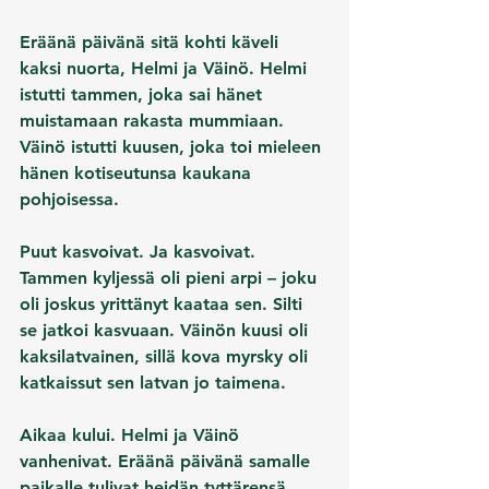
Eräänä päivänä sitä kohti käveli 
kaksi nuorta, Helmi ja Väinö. Helmi 
istutti tammen, joka sai hänet 
muistamaan rakasta mummiaan. 
Väinö istutti kuusen, joka toi mieleen 
hänen kotiseutunsa kaukana 
pohjoisessa.
Puut kasvoivat. Ja kasvoivat. 
Tammen kyljessä oli pieni arpi – joku 
oli joskus yrittänyt kaataa sen. Silti 
se jatkoi kasvuaan. Väinön kuusi oli 
kaksilatvainen, sillä kova myrsky oli 
katkaissut sen latvan jo taimena.
Aikaa kului. Helmi ja Väinö 
vanhenivat. Eräänä päivänä samalle 
paikalle tulivat heidän tyttärensä 