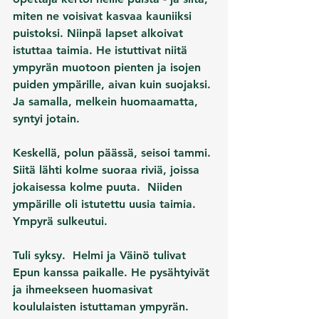
miten ne voisivat kasvaa kauniiksi 
puistoksi. Niinpä lapset alkoivat 
istuttaa taimia. He istuttivat niitä 
ympyrän muotoon pienten ja isojen 
puiden ympärille, aivan kuin suojaksi. 
Ja samalla, melkein huomaamatta, 
syntyi jotain.
Keskellä, polun päässä, seisoi tammi. 
Siitä lähti kolme suoraa riviä, joissa 
jokaisessa kolme puuta.  Niiden 
ympärille oli istutettu uusia taimia.  
Ympyrä sulkeutui.
Tuli syksy.  Helmi ja Väinö tulivat 
Epun kanssa paikalle. He pysähtyivät 
ja ihmeekseen huomasivat 
koululaisten istuttaman ympyrän. 