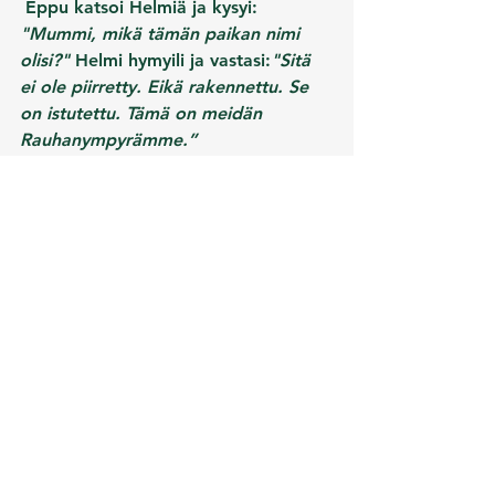
 Eppu katsoi Helmiä ja kysyi: 
"Mummi, mikä tämän paikan nimi 
olisi?"
 Helmi hymyili ja vastasi:
"Sitä 
ei ole piirretty. Eikä rakennettu. Se 
on istutettu. Tämä on meidän 
Rauhanympyrämme.”
Ja niin siitä tuli tärkeä paikka. 
Lapset, opettajat ja kyläläiset 
alkoivat pitää siitä huolta. Siellä 
opittiin, istuttiin ja vietettiin aikaa. Ja 
muistettiin, että rauhasta täytyy 
pitää huolta – aivan kuten puistakin. 
Rauhanympyrä jatkaa kasvuaan joka 
kerta, kun tämä satu luetaan, taimi 
istutetaan tai joku pysähtyy 
miettimään, millainen puu minusta 
kasvaisi.